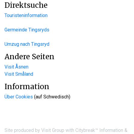
Direktsuche
Touristeninformation
Germeinde Tingsryds
Umzug nach Tingsryd
Andere Seiten
Visit Åsnen
Visit Småland
Information
Über Cookies
(auf Schwedisch)
Site produced by
Visit Group
with
Citybreak™ Information &