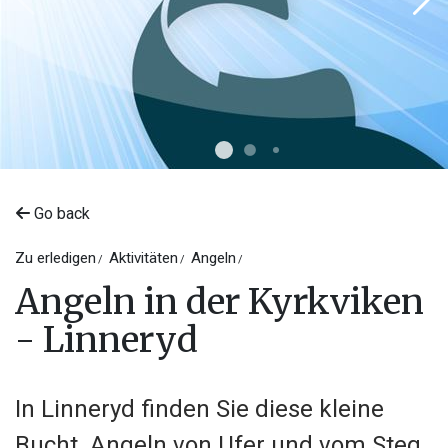
Go back
Zu erledigen
Aktivitäten
Angeln
Angeln in der Kyrkviken
- Linneryd
In Linneryd finden Sie diese kleine
©
Tingsryds kommun
Bucht. Angeln von Ufer und vom Steg