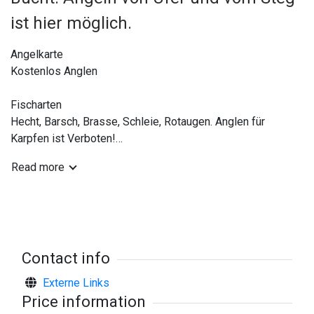
ist hier möglich.
Angelkarte
Kostenlos Anglen
Fischarten
Hecht, Barsch, Brasse, Schleie, Rotaugen. Anglen für
Karpfen ist Verboten!
Read more
Gerät
Handangel, eisfischen
Anderen Infos
Heute ist es viel Graspflanze um diese Bucht, also schlecht
Zugänglichkeit.
Contact info
Externe Links
Price information