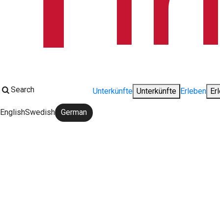
Search
Unterkünfte
Unterkünfte
Erleben
Er
English
Swedish
German
Change language: