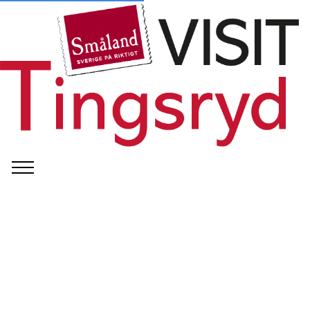
©
Tingsryd Kommun