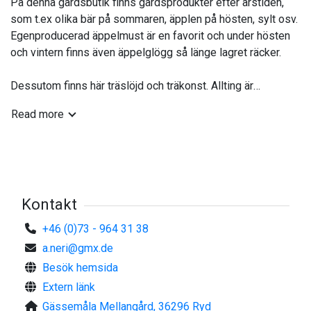
På denna gårdsbutik finns gårdsprodukter efter årstiden,
som t.ex olika bär på sommaren, äpplen på hösten, sylt osv.
Egenproducerad äppelmust är en favorit och under hösten
och vintern finns även äppelglögg så länge lagret räcker.
Dessutom finns här träslöjd och träkonst. Allting är
egenproducerat, närproducerat och ekologiskt. Även
Read more
trädgårdsvisningar erbjuds och den intresserade kan boka
olika kurser inom trädgård, som t.ex. fruktträdbeskärning
och ympning. På sommaren går det även att boka
örtvandringar och kurser inom örtmedicin.
Kontakt
+46 (0)73 - 964 31 38
a.neri@gmx.de
Besök hemsida
Extern länk
Gässemåla Mellangård, 36296 Ryd