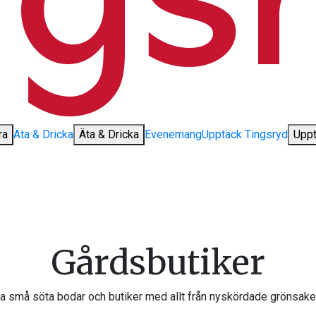
ra
Äta & Dricka
Äta & Dricka
Evenemang
Upptäck Tingsryd
Uppt
Gårdsbutiker
ga små söta bodar och butiker med allt från nyskördade grönsaker 