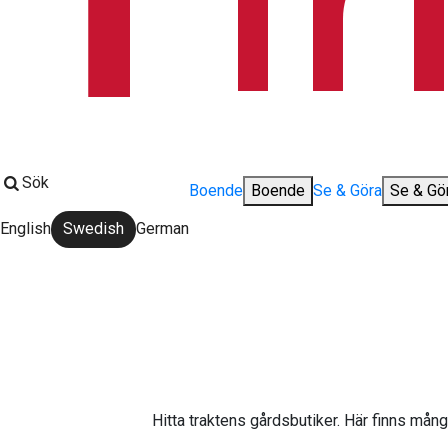
Sök
Boende
Boende
Se & Göra
Se & Gö
English
Swedish
German
Change language:
Hitta traktens gårdsbutiker. Här finns mån