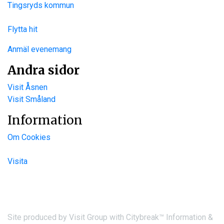
Tingsryds kommun
Flytta hit
Anmäl evenemang
Andra sidor
Visit Åsnen
Visit Småland
Information
Om Cookies
Visita
Site produced by
Visit Group
with
Citybreak™ Information &