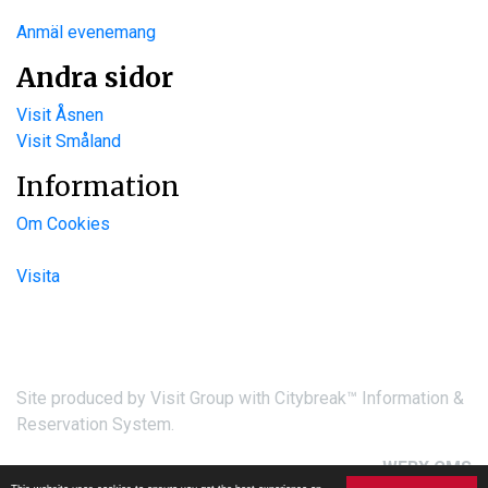
Anmäl evenemang
Andra sidor
Visit Åsnen
Visit Småland
Information
Om Cookies
Visita
Site produced by
Visit Group
with
Citybreak™ Information &
Reservation System.
WEBX CMS
This website uses cookies to ensure you get the best experience on