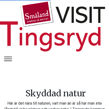
Skyddad natur
Här är det nära till naturen, vart man än är så har man inte