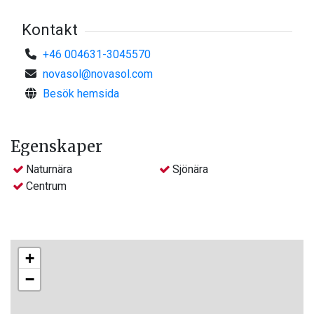
Kontakt
+46 004631-3045570
novasol@novasol.com
Besök hemsida
Egenskaper
Naturnära
Sjönära
Centrum
+
−