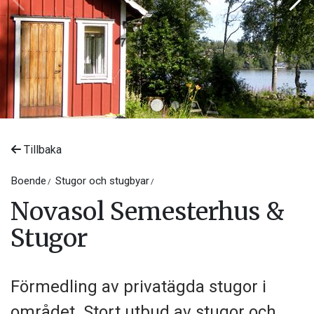
Tillbaka
Boende
Stugor och stugbyar
Novasol Semesterhus &
Stugor
Förmedling av privatägda stugor i
området. Stort utbud av stugor och