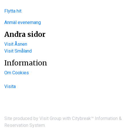
Flytta hit
Anmäl evenemang
Andra sidor
Visit Åsnen
Visit Småland
Information
Om Cookies
Visita
Site produced by
Visit Group
with
Citybreak™ Information &
Reservation System.