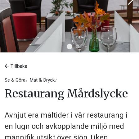
Tillbaka
©
Tingsryd Resort
Se & Göra
Mat & Dryck
Restaurang Mårdslycke
Avnjut era måltider i vår restaurang i
en lugn och avkopplande miljö med
magnifik utsikt över sjön Tiken.