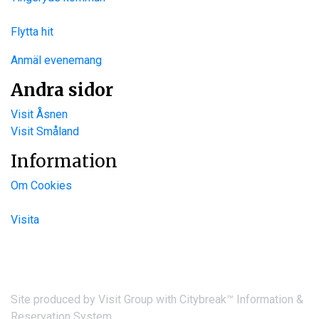
Flytta hit
Anmäl evenemang
Andra sidor
Visit Åsnen
Visit Småland
Information
Om Cookies
Visita
Site produced by
Visit Group
with
Citybreak™ Information &
Reservation System.