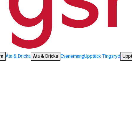
ra
Äta & Dricka
Äta & Dricka
Evenemang
Upptäck Tingsryd
Uppt