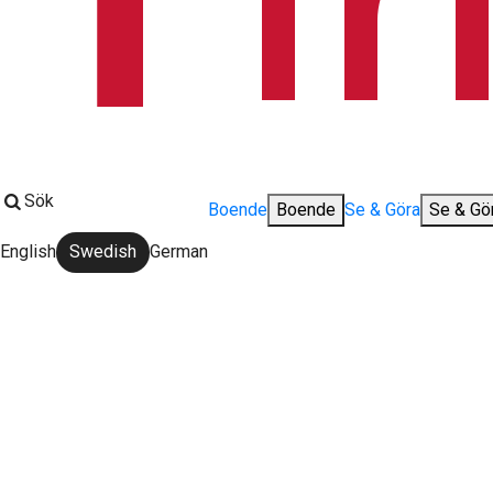
Sök
Boende
Boende
Se & Göra
Se & Gö
English
Swedish
German
Change language: