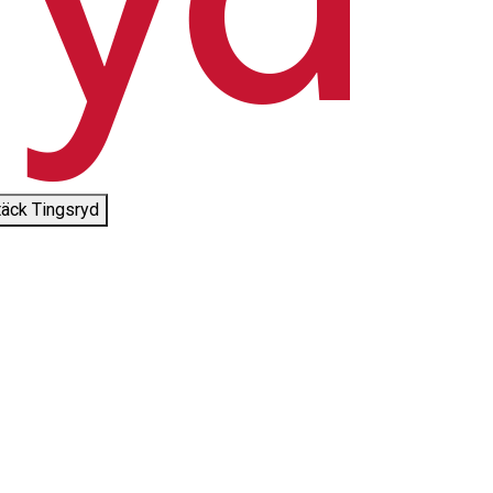
äck Tingsryd
©
Tingsryds kommun