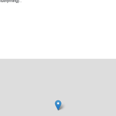
tuthyrning)
ven fiskekort)