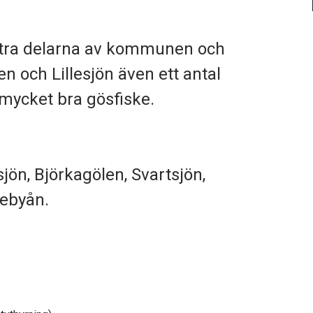
östra delarna av kommunen och
n och Lillesjön även ett antal
 mycket bra gösfiske.
sjön, Björkagölen, Svartsjön,
nebyån.