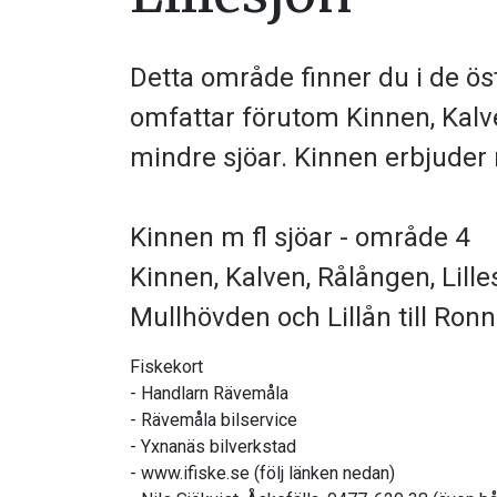
Detta område finner du i de 
omfattar förutom Kinnen, Kalve
mindre sjöar. Kinnen erbjuder
Kinnen m fl sjöar - område 4
Kinnen, Kalven, Rålången, Lille
Mullhövden och Lillån till Ron
Fiskekort
- Handlarn Rävemåla
- Rävemåla bilservice
- Yxnanäs bilverkstad
- www.ifiske.se (följ länken nedan)