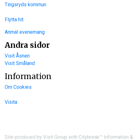
Tingsryds kommun
Flytta hit
Anmäl evenemang
Andra sidor
Visit Åsnen
Visit Småland
Information
Om Cookies
Visita
Site produced by
Visit Group
with
Citybreak™ Information &