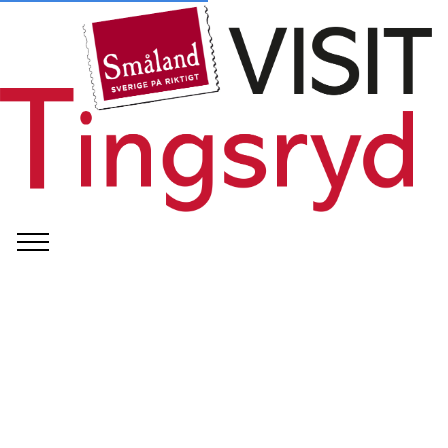
©
Småland check-in